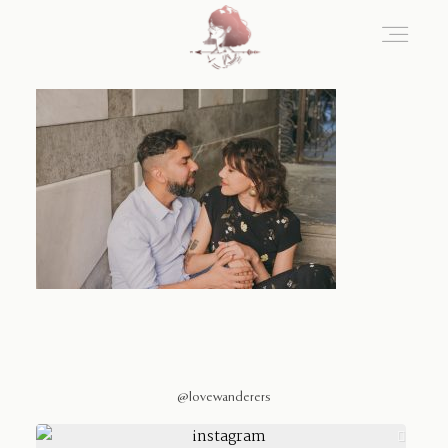
Home
Blog
Sobre Nosotros
Contacto
@lovewanderers