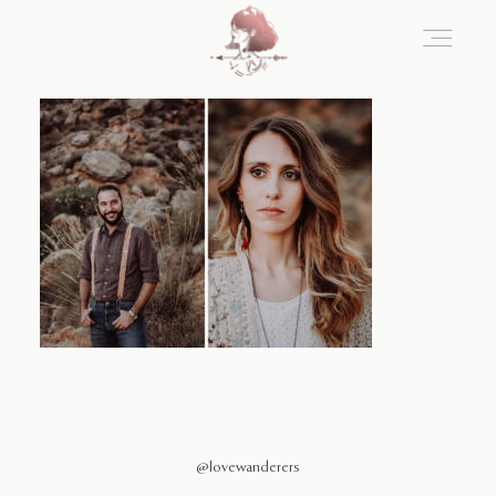
Home
Blog
Sobre Nosotros
Contacto
@lovewanderers