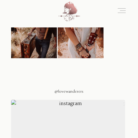
Home
Blog
Sobre Nosotros
@lovewanderers
Contacto