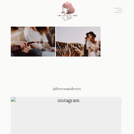
Home
Blog
Sobre Nosotros
@lovewanderers
Contacto