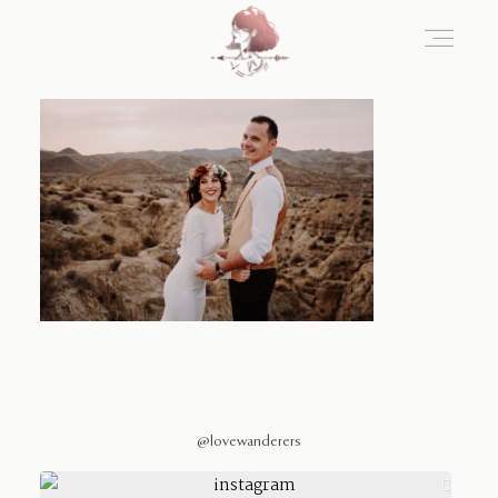
Home
Blog
Sobre Nosotros
Contacto
@lovewanderers