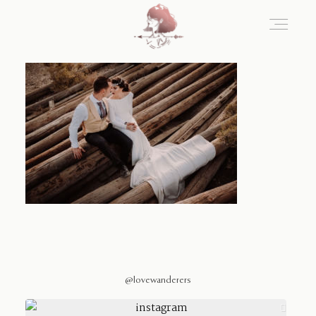
Home
Blog
Sobre Nosotros
Contacto
@lovewanderers