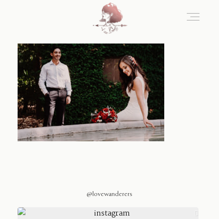
Home
Blog
Sobre Nosotros
Contacto
@lovewanderers