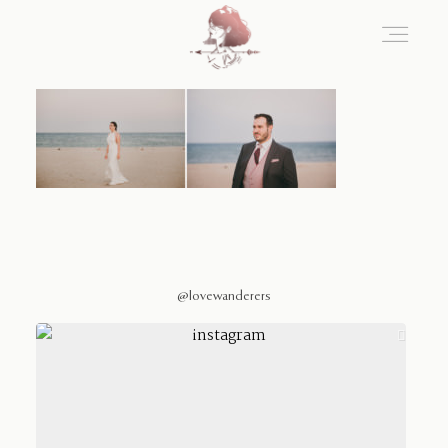
Home
Blog
Sobre Nosotros
@lovewanderers
Contacto