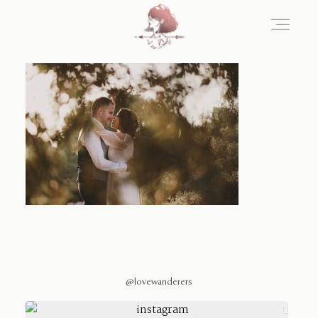
Home
Blog
Sobre Nosotros
Contacto
@lovewanderers