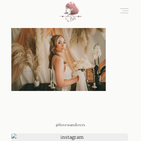
Home
Blog
Sobre Nosotros
Contacto
@lovewanderers