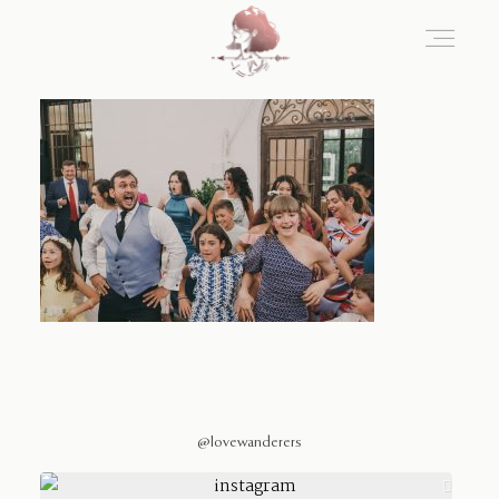
Home
Blog
Sobre Nosotros
Contacto
@lovewanderers