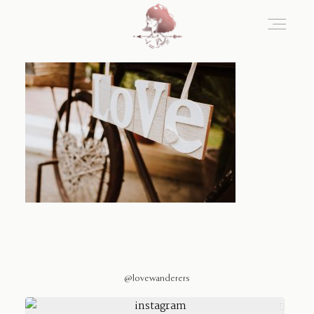
Home
Blog
Sobre Nosotros
Contacto
@lovewanderers