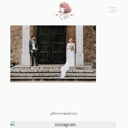
Home
Blog
Sobre Nosotros
Contacto
@lovewanderers