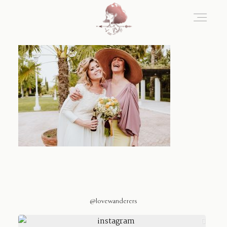
Home
Blog
Sobre Nosotros
Contacto
@lovewanderers