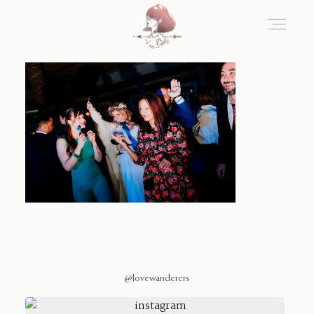
Home
Blog
Sobre Nosotros
Contacto
@lovewanderers