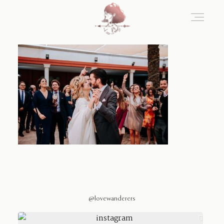
Home
Blog
Sobre Nosotros
Contacto
@lovewanderers