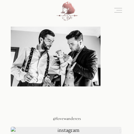
Home
Blog
Sobre Nosotros
Contacto
@lovewanderers