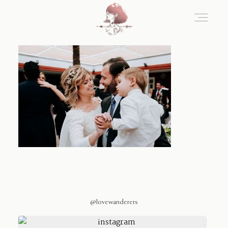
Home
Blog
Sobre Nosotros
Contacto
@lovewanderers