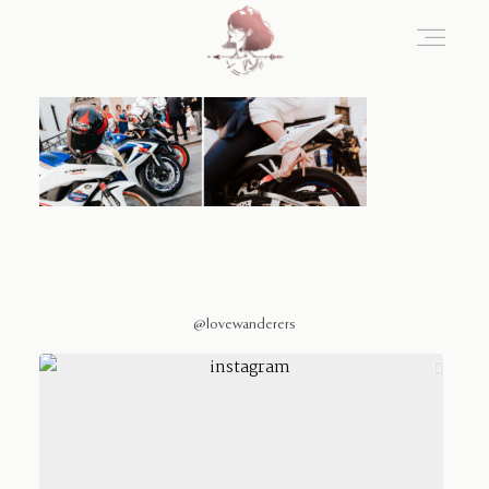
Home
Blog
Sobre Nosotros
@lovewanderers
Contacto