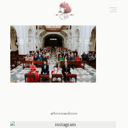
Home
Blog
Sobre Nosotros
Contacto
@lovewanderers