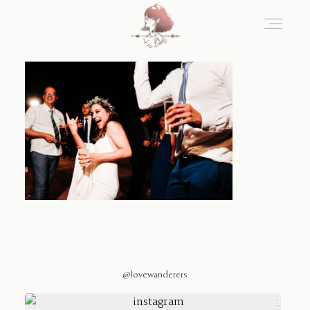
Home
Blog
Sobre Nosotros
Contacto
@lovewanderers