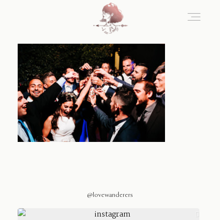
Home
Blog
Sobre Nosotros
Contacto
@lovewanderers