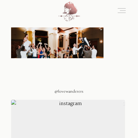
Home
Blog
Sobre Nosotros
@lovewanderers
Contacto