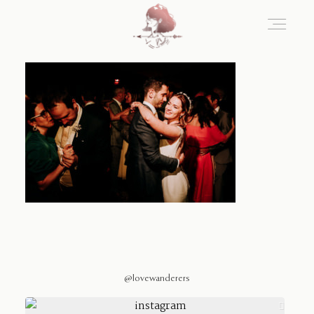
Home
Blog
Sobre Nosotros
Contacto
@lovewanderers