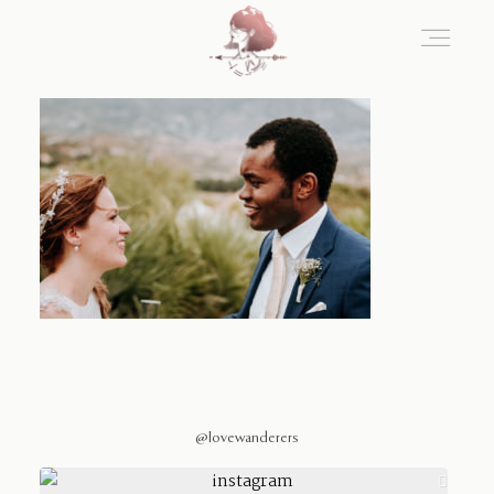
Home
Blog
Sobre Nosotros
Contacto
@lovewanderers