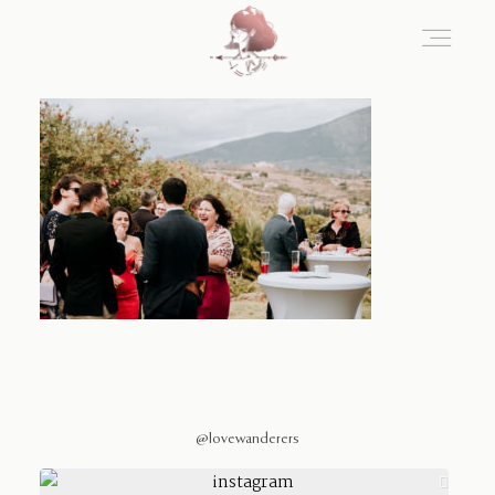
Home
Blog
Sobre Nosotros
Contacto
@lovewanderers