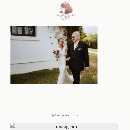
Home
Blog
Sobre Nosotros
Contacto
@lovewanderers