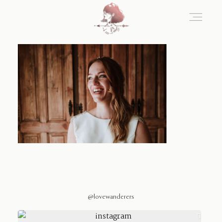
Home
Blog
Sobre Nosotros
Contacto
@lovewanderers