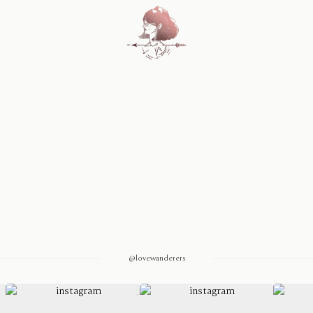
Home
Blog
Sobre Nosotros
Contacto
@lovewanderers