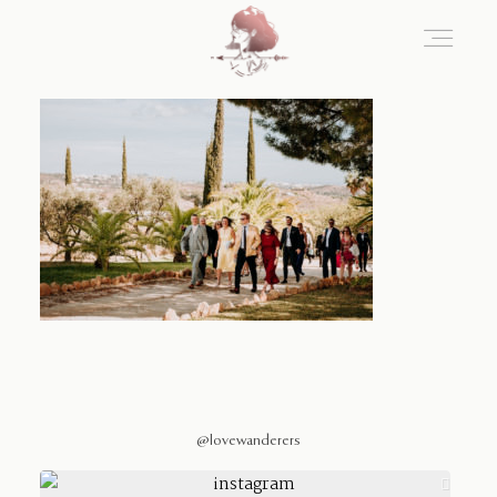
Home
Blog
Sobre Nosotros
Contacto
@lovewanderers