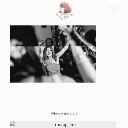
Home
Blog
Sobre Nosotros
Contacto
@lovewanderers