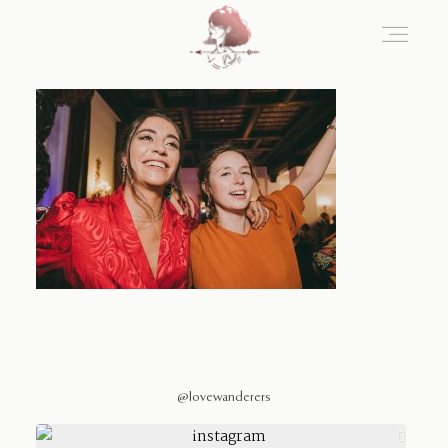
Home
Blog
Sobre Nosotros
Contacto
@lovewanderers