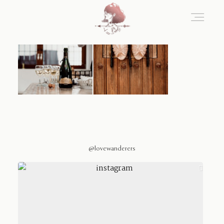
Home
Blog
Sobre Nosotros
@lovewanderers
Contacto