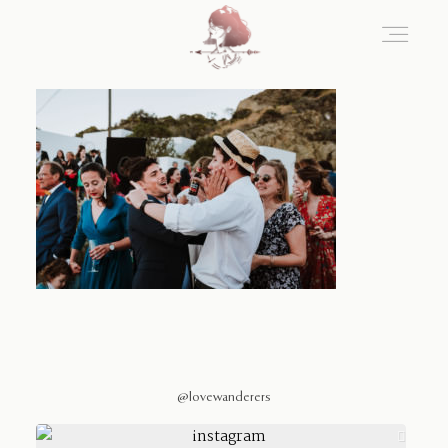
Home
Blog
Sobre Nosotros
Contacto
@lovewanderers