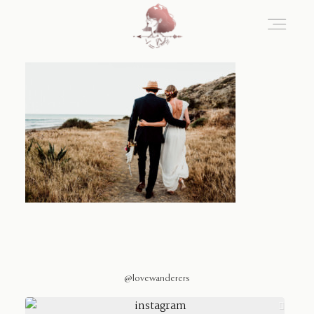
Home
Blog
Sobre Nosotros
Contacto
@lovewanderers