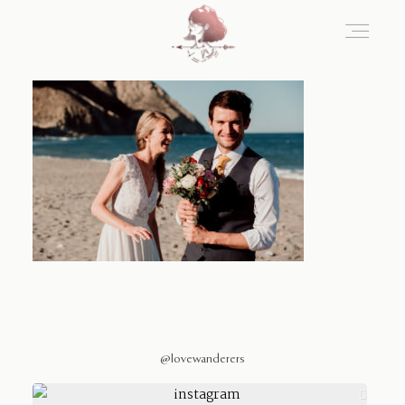
Home
Blog
Sobre Nosotros
Contacto
@lovewanderers