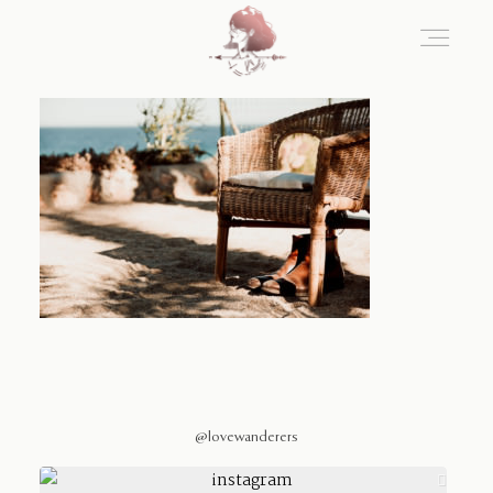
Home
Blog
Sobre Nosotros
Contacto
@lovewanderers