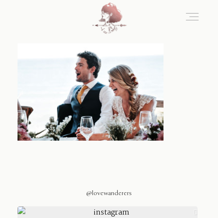
Home
Blog
Sobre Nosotros
Contacto
@lovewanderers