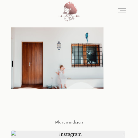
Home
Blog
Sobre Nosotros
Contacto
@lovewanderers