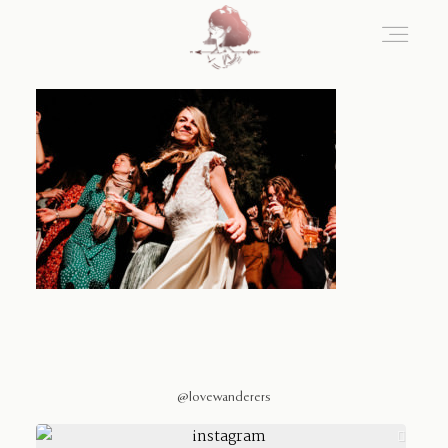
Home
Blog
Sobre Nosotros
Contacto
@lovewanderers