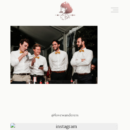
Home
Blog
Sobre Nosotros
Contacto
@lovewanderers