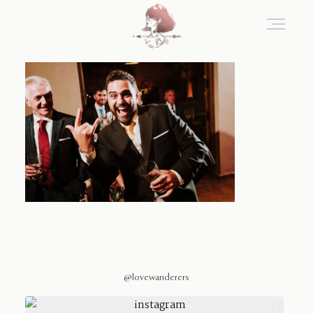
Home
Blog
Sobre Nosotros
Contacto
@lovewanderers