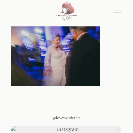
Home
Blog
Sobre Nosotros
Contacto
@lovewanderers