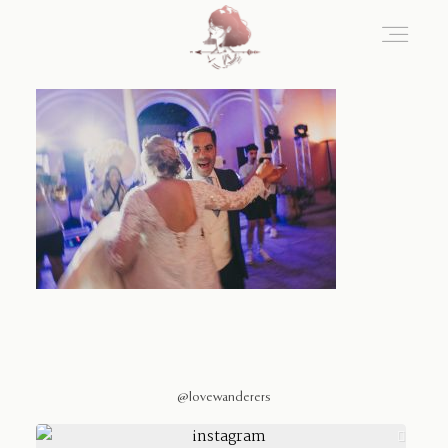
Home
Blog
Sobre Nosotros
Contacto
@lovewanderers