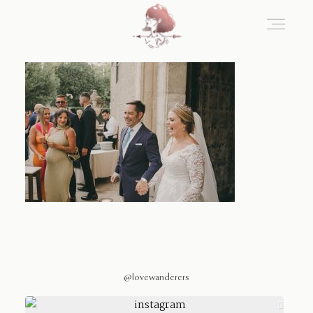
Home
Blog
Sobre Nosotros
Contacto
@lovewanderers