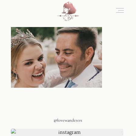
Home
Blog
Sobre Nosotros
Contacto
@lovewanderers