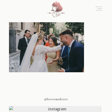
Home
Blog
Sobre Nosotros
Contacto
@lovewanderers