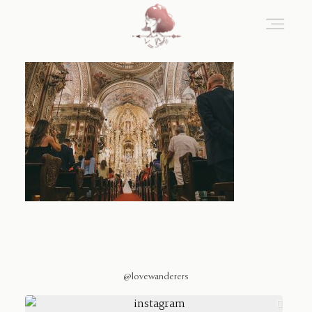
Home
Blog
Sobre Nosotros
Contacto
@lovewanderers