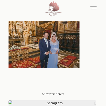
Home
Blog
Sobre Nosotros
Contacto
@lovewanderers