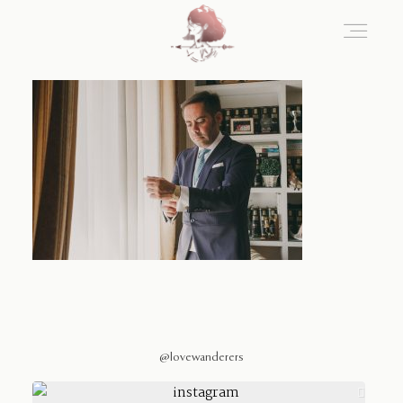
Home
Blog
Sobre Nosotros
Contacto
@lovewanderers